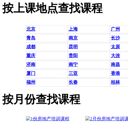
按上课地点查找课程
北京
上海
广州
青岛
南京
长沙
成都
昆明
太原
重庆
贵阳
大连
济南
南宁
南昌
厦门
三亚
香港
福州
长春
桂林
按月份查找课程