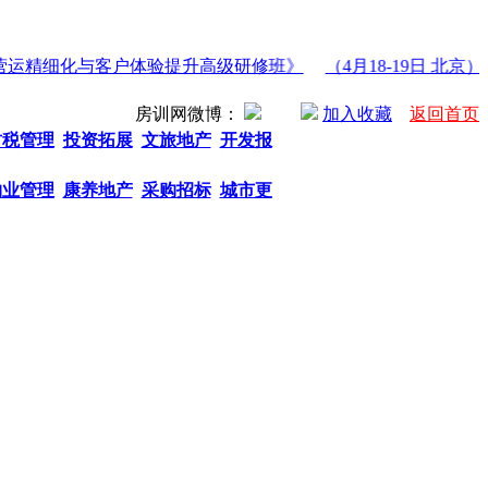
心营运精细化与客户体验提升高级研修班》
（4月18-19日 北京
房训网微博：
加入收藏
返回首页
财税管理
投资拓展
文旅地产
开发报
物业管理
康养地产
采购招标
城市更
热门关键字： 商业地产招商