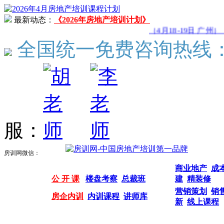
最新动态：
《2026年房地产培训计划》
（4月18-19日 广州）
全国统一免费咨询热线
服：
房训网微信：
商业地产
成
公 开 课
楼盘考察
总裁班
建
精装修
营销策划
销
房企内训
内训课程
讲师库
新
线上课程