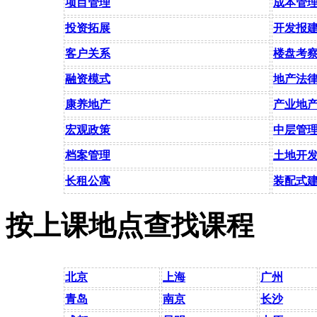
项目管理
成本管
投资拓展
开发报
客户关系
楼盘考
融资模式
地产法
康养地产
产业地
宏观政策
中层管
档案管理
土地开
长租公寓
装配式
按上课地点查找课程
北京
上海
广州
青岛
南京
长沙