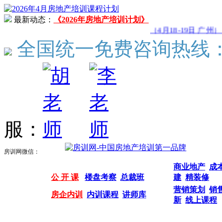
最新动态：
《2026年房地产培训计划》
（4月18-19日 广州
全国统一免费咨询热线
服：
房训网微信：
商业地产
成
公 开 课
楼盘考察
总裁班
建
精装修
营销策划
销
房企内训
内训课程
讲师库
新
线上课程