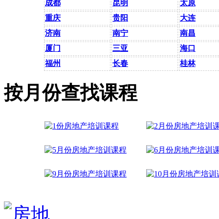
成都
昆明
太原
重庆
贵阳
大连
济南
南宁
南昌
厦门
三亚
海口
福州
长春
桂林
按月份查找课程