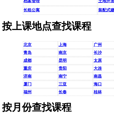
档案管理
土地开
长租公寓
装配式
按上课地点查找课程
北京
上海
广州
青岛
南京
长沙
成都
昆明
太原
重庆
贵阳
大连
济南
南宁
南昌
厦门
三亚
海口
福州
长春
桂林
按月份查找课程