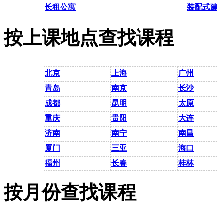
长租公寓
装配式
按上课地点查找课程
北京
上海
广州
青岛
南京
长沙
成都
昆明
太原
重庆
贵阳
大连
济南
南宁
南昌
厦门
三亚
海口
福州
长春
桂林
按月份查找课程