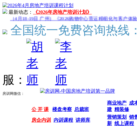
最新动态：
《2026年房地产培训计划》
（4月18-19日 广州）《2026购物中心营运精细化与客户体验
全国统一免费咨询热线
服：
房训网微信：
商业地产
成
公 开 课
楼盘考察
总裁班
建
精装修
营销策划
销
房企内训
内训课程
讲师库
新
线上课程